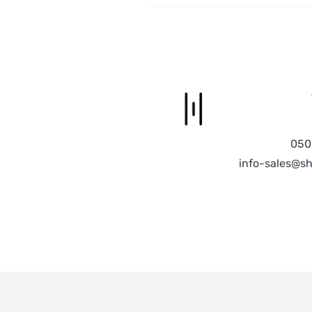
050
info-sales@shi