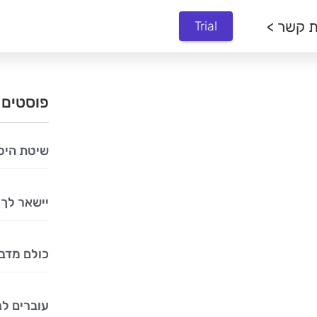
ת קשר >
Trial
פוסטים 
שיטת היס
יישאר לך 
כולם מדב
עוברים לנ