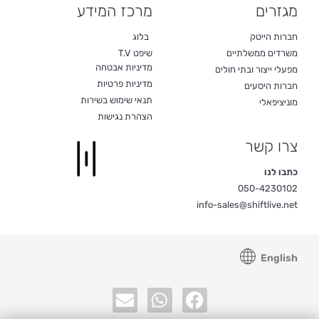
מגזרים
מרכז המידע
חברות הייטק
בלוג
משרדים ממשלתיים
שיפט T.V
מדיניות אבטחה
מפעלי ייצור ובתי חולים
מדיניות פרטיות
חברות היסעים
תנאי שימוש בשירות
מוניציפאלי
הצהרת נגישות
צרו קשר
כתבו לנו
050-4230102
info-sales@shiftlive.net
English